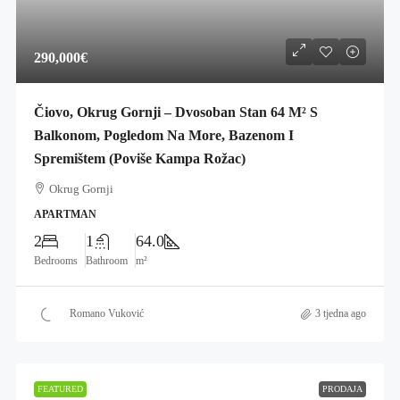
290,000€
Čiovo, Okrug Gornji – Dvosoban Stan 64 M² S
Balkonom, Pogledom Na More, Bazenom I
Spremištem (poviše Kampa Rožac)
Okrug Gornji
APARTMAN
2
1
64.0
Bedrooms
Bathroom
m²
Romano Vuković
3 tjedna ago
FEATURED
PRODAJA