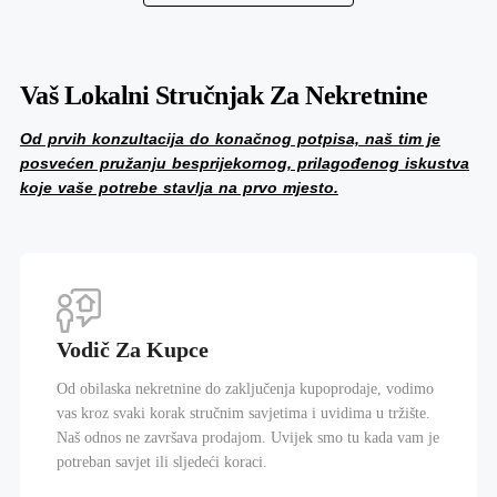
Vaš Lokalni Stručnjak Za Nekretnine
Od prvih konzultacija do konačnog potpisa, naš tim je
posvećen pružanju besprijekornog, prilagođenog iskustva
koje vaše potrebe stavlja na prvo mjesto.
Vodič Za Kupce
Od obilaska nekretnine do zaključenja kupoprodaje, vodimo
vas kroz svaki korak stručnim savjetima i uvidima u tržište.
Naš odnos ne završava prodajom. Uvijek smo tu kada vam je
potreban savjet ili sljedeći koraci.