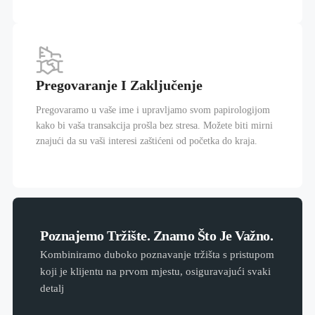
Pregovaranje I Zaključenje
Pregovaramo u vaše ime i upravljamo svom papirologijom
kako bi vaša transakcija prošla bez stresa. Možete biti mirni
znajući da su vaši interesi zaštićeni od početka do kraja.
Poznajemo Tržište. Znamo Što Je Važno.
Kombiniramo duboko poznavanje tržišta s pristupom
koji je klijentu na prvom mjestu, osiguravajući svaki
detalj