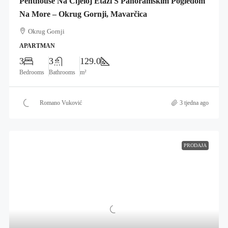
Penthouse Na Cijeloj Etaži S Panoramskim Pogledom
Na More – Okrug Gornji, Mavarčica
Okrug Gornji
APARTMAN
3
3
129.0
Bedrooms
Bathrooms
m²
Romano Vuković
3 tjedna ago
PRODAJA