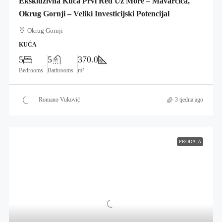
Ekskluzivna Kuća Prvi Red Uz More – Mavarčica,
Okrug Gornji – Veliki Investicijski Potencijal
Okrug Gornji
KUĆA
5
5
370.0
Bedrooms
Bathrooms
m²
Romano Vuković
3 tjedna ago
PRODAJA