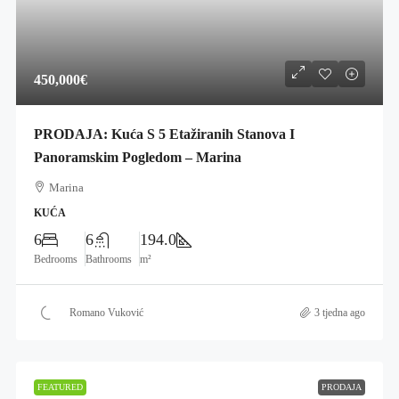
450,000€
PRODAJA: Kuća S 5 Etažiranih Stanova I
Panoramskim Pogledom – Marina
Marina
KUĆA
6
6
194.0
Bedrooms
Bathrooms
m²
Romano Vuković
3 tjedna ago
FEATURED
PRODAJA