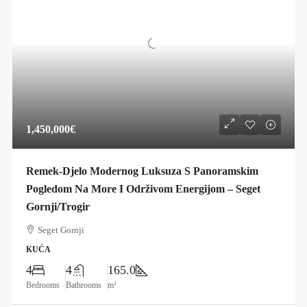
1,450,000€
Remek-Djelo Modernog Luksuza S Panoramskim
Pogledom Na More I Održivom Energijom – Seget
Gornji/Trogir
Seget Gornji
KUĆA
4
4
165.0
Bedrooms
Bathrooms
m²