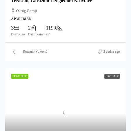
Terasom, Garažom I Pogledom Na More
Okrug Gornji
APARTMAN
3
2
119.0
Bedrooms
Bathrooms
m²
Romano Vuković
3 tjedna ago
FEATURED
PRODAJA