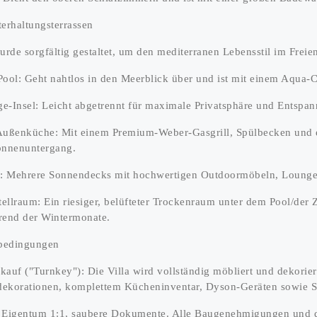
erhaltungsterrassen
rde sorgfältig gestaltet, um den mediterranen Lebensstil im Freie
-Pool: Geht nahtlos in den Meerblick über und ist mit einem Aqua-C
e-Insel: Leicht abgetrennt für maximale Privatsphäre und Entspa
e Außenküche: Mit einem Premium-Weber-Gasgrill, Spülbecken und e
nnenuntergang.
en: Mehrere Sonnendecks mit hochwertigen Outdoormöbeln, Loung
tellraum: Ein riesiger, belüfteter Trockenraum unter dem Pool/der Z
end der Wintermonate.
bedingungen
rkauf ("Turnkey"): Die Villa wird vollständig möbliert und dekorier
korationen, komplettem Kücheninventar, Dyson-Geräten sowie Si
s: Eigentum 1:1, saubere Dokumente. Alle Baugenehmigungen und 