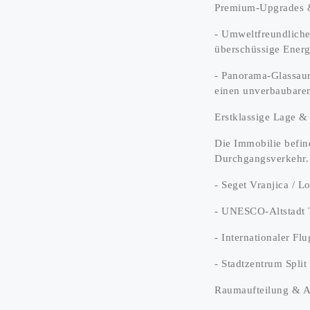
Premium-Upgrades &
- Umweltfreundliche 
überschüssige Energ
- Panorama-Glassaun
einen unverbaubaren
Erstklassige Lage & 
Die Immobilie befind
Durchgangsverkehr.
- Seget Vranjica / L
- UNESCO-Altstadt 
- Internationaler Fl
- Stadtzentrum Spli
Raumaufteilung & A