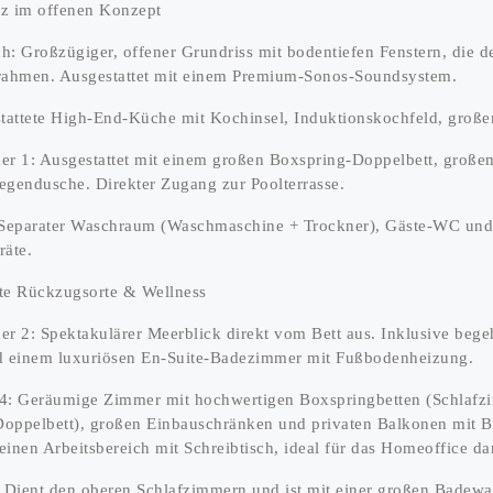
nz im offenen Konzept
h: Großzügiger, offener Grundriss mit bodentiefen Fenstern, die 
nrahmen. Ausgestattet mit einem Premium-Sonos-Soundsystem.
stattete High-End-Küche mit Kochinsel, Induktionskochfeld, große
er 1: Ausgestattet mit einem großen Boxspring-Doppelbett, groß
egendusche. Direkter Zugang zur Poolterrasse.
 Separater Waschraum (Waschmaschine + Trockner), Gäste-WC und 
räte.
te Rückzugsorte & Wellness
er 2: Spektakulärer Meerblick direkt vom Bett aus. Inklusive beg
 einem luxuriösen En-Suite-Badezimmer mit Fußbodenheizung.
4: Geräumige Zimmer mit hochwertigen Boxspringbetten (Schlafzimm
oppelbett), großen Einbauschränken und privaten Balkonen mit Bl
inen Arbeitsbereich mit Schreibtisch, ideal für das Homeoffice da
Dient den oberen Schlafzimmern und ist mit einer großen Badew