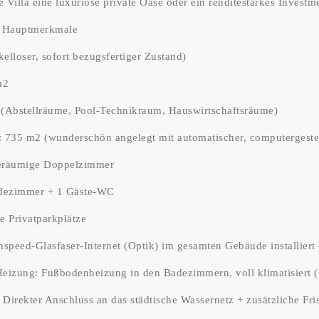
ge Villa eine luxuriöse private Oase oder ein renditestarkes Investm
& Hauptmerkmale
elloser, sofort bezugsfertiger Zustand)
m2
 (Abstellräume, Pool-Technikraum, Hauswirtschaftsräume)
: 735 m2 (wunderschön angelegt mit automatischer, computergest
geräumige Doppelzimmer
dezimmer + 1 Gäste-WC
ne Privatparkplätze
ghspeed-Glasfaser-Internet (Optik) im gesamten Gebäude installier
Heizung: Fußbodenheizung in den Badezimmern, voll klimatisiert (
Direkter Anschluss an das städtische Wassernetz + zusätzliche Fri