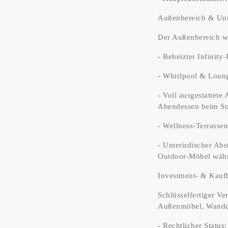
Außenbereich & Unt
Der Außenbereich wu
- Beheizter Infinity
- Whirlpool & Loung
- Voll ausgestattet
Abendessen beim So
- Wellness-Terrass
- Unterirdischer Abs
Outdoor-Möbel währ
Investment- & Kauf
Schlüsselfertiger Ve
Außenmöbel, Wandde
- Rechtlicher Statu