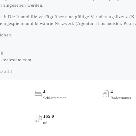
n eingesehen werden.
ial: Die Immobilie verfügt über eine gültige Vermietungslizenz (K
 eingespielte und bewährte Netzwerk (Agentur, Hausmeister, Pool
ionen:
90
-realestate.com
D 218
4
4
Schlafzimmer
Badezimmer
165.0
m²