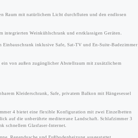
den Raum mit natürlichem Licht durchfluten und den endlosen
m integrierten Weinkühlschrank und erstklassigen Geräten.
em Einbauschrank inklusive Safe, Sat-TV und En-Suite-Badezimmer
ein von außen zugänglicher Abstellraum mit zusätzlichem
ehbarem Kleiderschrank, Safe, privatem Balkon mit Hängesessel
er 4 bietet eine flexible Konfiguration mit zwei Einzelbetten
ick auf die unberührte mediterrane Landschaft. Schlafzimmer 3
nk schnellem Glasfaser-Internet.
anne, Regendusche und Fußbodenheizung ausgestattet.