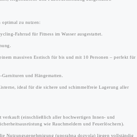
n optimal zu nutzen:
ycling-Fahrrad für Fitness im Wasser ausgestattet.
nnung.
inem massiven Esstisch für bis und mit 10 Personen – perfekt für
e-Garnituren und Hängematten.
isterne, ideal für die sichere und schimmelfreie Lagerung aller
t verkauft (einschließlich aller hochwertigen Innen- und
cherheitsausrüstung wie Rauchmeldern und Feuerlöschern).
die Nutzungsgenehmigung (uporabna dozvola) liegen vollständig