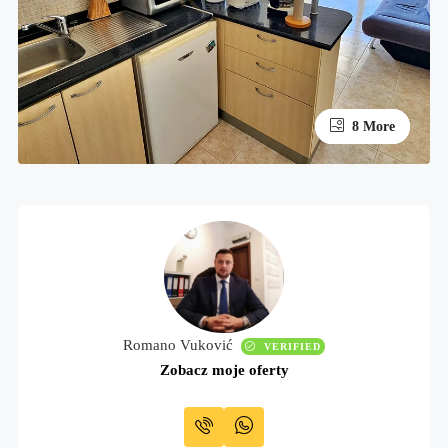
4 More
8 More
Romano Vuković
VERIFIED
Zobacz moje oferty