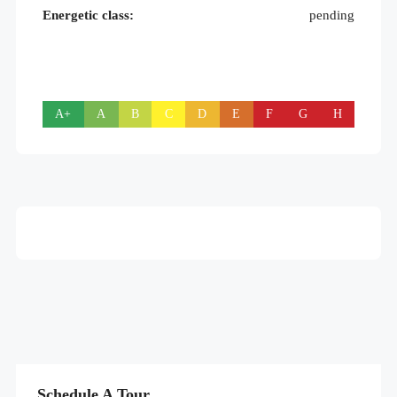
Energetic class:
pending
A+
A
B
C
D
E
F
G
H
Schedule A Tour