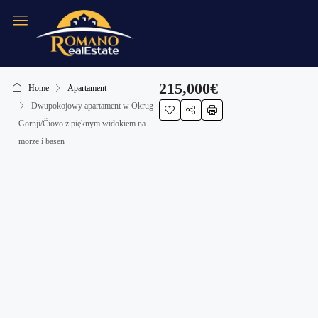
215,000€
Home
Apartament
Dwupokojowy apartament w Okrug
Gornji/Čiovo z pięknym widokiem na
morze i basen