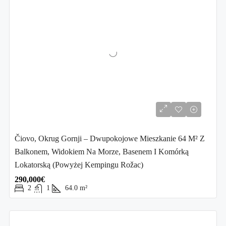
Čiovo, Okrug Gornji – Dwupokojowe Mieszkanie 64 M² Z
Balkonem, Widokiem Na Morze, Basenem I Komórką
Lokatorską (powyżej Kempingu Rožac)
290,000€
2
1
64.0
m²