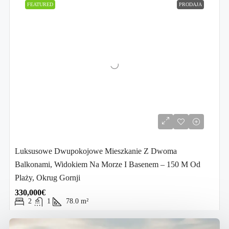
FEATURED
PRODAJA
Luksusowe Dwupokojowe Mieszkanie Z Dwoma
Balkonami, Widokiem Na Morze I Basenem – 150 M Od
Plaży, Okrug Gornji
330,000€
2
1
78.0
m²