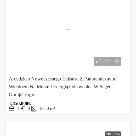
Arcydzieło Nowoczesnego Luksusu Z Panoramicznym
Widokiem Na Morze I Energią Odnawialną W Seget
Gornji/Trogir
1,450,000€
4
4
165.0
m²
PRODAJA