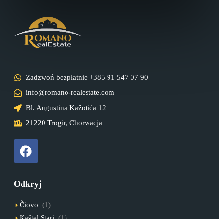
Zadzwoń bezpłatnie +385 91 547 07 90
info@romano-realestate.com
Bl. Augustina Kažotića 12
21220 Trogir, Chorwacja
Odkryj
Čiovo
(1)
Kaštel Stari
(1)