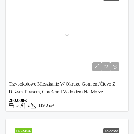
Trzypokojowe Mieszkanie W Okrugu Gornjem/Čiovo Z
Dużym Tarasem, Garażem I Widokiem Na Morze
280,000€
3
2
119.0
m²
FEATURED
PRODAJA